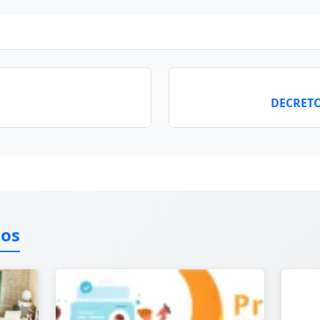
DECRETOs
dos