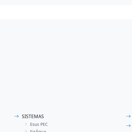
SISTEMAS
Esus PEC
SisÁgua