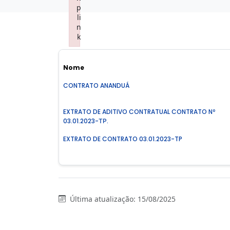
p
li
n
k
Failed to initialize plugin: wplink
Nome
CONTRATO ANANDUÁ
EXTRATO DE ADITIVO CONTRATUAL CONTRATO Nº
03.01.2023-ТР.
EXTRATO DE CONTRATO 03.01.2023-TP
Última atualização: 15/08/2025