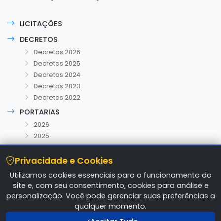
LICITAÇÕES
DECRETOS
Decretos 2026
Decretos 2025
Decretos 2024
Decretos 2023
Decretos 2022
PORTARIAS
2026
2025
Privacidade e Cookies
Utilizamos cookies essenciais para o funcionamento do
site e, com seu consentimento, cookies para análise e
personalização. Você pode gerenciar suas preferências a
© 2026 Prefeitura Municipal Araripe CE. Todos os
qualquer momento.
direitos reservados.