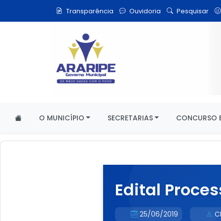
Transparência
Ouvidoria
Pesquisar
O MUNICÍPIO
SECRETARIAS
CONCURSO E
Edital Proces
25/06/2019
C