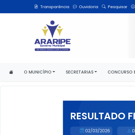
Transparência
Ouvidoria
Pesquisar
O MUNICÍPIO
SECRETARIAS
CONCURSO E
RESULTADO F
02/03/2026
D